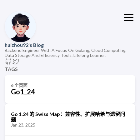
huizhou92's Blog
Backend Engineer With A Focus On Golang, Cloud Computing,
Data Storage And Efficiency Tools. Lifelong Learner.
TAGS
6 个页面
Go1_24
Go 1.24 的 Swiss Map：兼容性、扩展哈希与遗留问
题
Jan 23, 2025