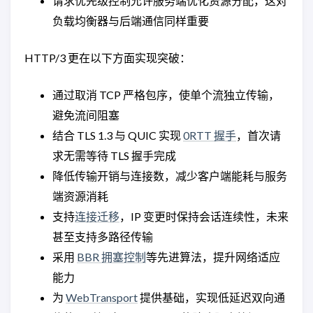
请求优先级控制允许服务端优化资源分配，这对
负载均衡器与后端通信同样重要
HTTP/3 更在以下方面实现突破：
通过取消 TCP 严格包序，使单个流独立传输，
避免流间阻塞
结合 TLS 1.3 与 QUIC 实现
0RTT 握手
，首次请
求无需等待 TLS 握手完成
降低传输开销与连接数，减少客户端能耗与服务
端资源消耗
支持
连接迁移
，IP 变更时保持会话连续性，未来
甚至支持多路径传输
采用
BBR 拥塞控制
等先进算法，提升网络适应
能力
为
WebTransport
提供基础，实现低延迟双向通