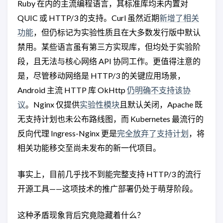
Ruby 在内的主流编程语言，其标准库均未内置对
QUIC 或 HTTP/3 的支持。Curl 虽然近期
新增了相关
功能
，但仍标记为实验性质且在大多数发行版中默认
禁用。某些语言虽有第三方实现库，但均处于实验阶
段，且无法与核心网络 API 协同工作。更值得注意的
是，尽管移动网络是 HTTP/3 的关键应用场景，
Android 主流 HTTP 库 OkHttp
仍明确不支持该协
议
。Nginx 仅提供
实验性模块
且默认关闭，Apache 既
无支持计划也未公布路线图，而 Kubernetes 最流行的
反向代理 Ingress-Nginx 更是
完全放弃了支持计划
，将
相关功能移交至尚未发布的新一代项目。
事实上，目前几乎找不到能完整支持 HTTP/3 的流行
开源工具——这项技术的推广部署仍处于萌芽阶段。
这种矛盾现象背后究竟隐藏着什么？