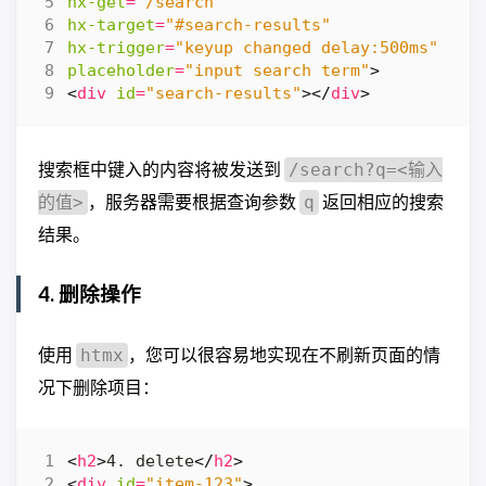
hx-get
=
"/search"
hx-target
=
"#search-results"
hx-trigger
=
"keyup changed delay:500ms"
placeholder
=
"input search term"
>
<
div
id
=
"search-results"
></
div
>
搜索框中键入的内容将被发送到
/search?q=<输入
，服务器需要根据查询参数
返回相应的搜索
的值>
q
结果。
4. 删除操作
使用
，您可以很容易地实现在不刷新页面的情
htmx
况下删除项目：
<
h2
>
4. delete
</
h2
>
<
div
id
=
"item-123"
>