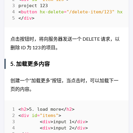
<
button
hx-delete
=
"/delete-item/123"
hx-ta
</
div
>
点击按钮时，将向服务器发送一个 DELETE 请求，以
删除 ID 为 123 的项目。
5. 加载更多内容
创建一个“加载更多”按钮，当点击时，可以加载下一
页的内容。
<
h2
>
5. load more
</
h2
>
<
div
id
=
"items"
>
<
div
>
input 1
</
div
>
<
div
>
input 2
</
div
>