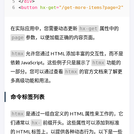
</
div
>
<
button
hx-get
=
"/get-more-items?page=2"
hx
在实际应用中，您需要动态更新
属性中的
hx-get
参数，以便加载正确的内容页面。
page
允许您通过 HTML 添加丰富的交互性，而不是
htmx
依赖 JavaScript。这些例子只是展示了
功能的
htmx
一部分。您可以通过查看
的官方文档来了解更
htmx
多高级功能和用法。
命令标签列表
是通过一组自定义的 HTML 属性来工作的，它
htmx
们通常以
前缀开头。这些属性可以添加到标准
hx-
的 HTML 标签上，以提供各种动态行为。以下是一些