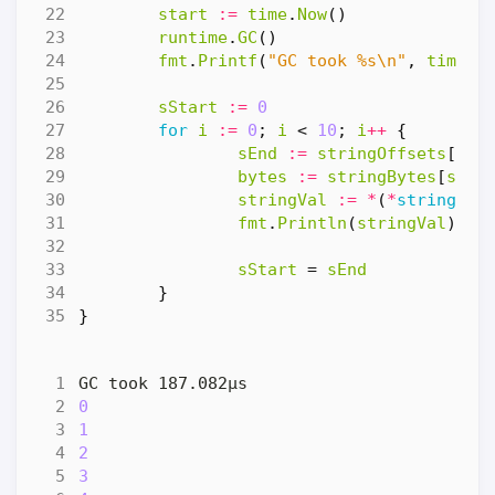
start
:=
time
.
Now
()
runtime
.
GC
()
fmt
.
Printf
(
"GC took %s\n"
,
time
.
S
sStart
:=
0
for
i
:=
0
;
i
<
10
;
i
++
{
sEnd
:=
stringOffsets
[
i
]
bytes
:=
stringBytes
[
sSta
stringVal
:=
*
(
*
string
)(
u
fmt
.
Println
(
stringVal
)
sStart
=
sEnd
}
}
0
1
2
3