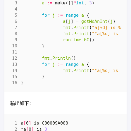
a
:=
make
([]
*
int
,
3
)
for
j
:=
range
a
{
a
[
j
]
=
getMeAnInt
(
j
)
fmt
.
Printf
(
"a[%d] is %X\n
fmt
.
Printf
(
"*a[%d] is %d\
runtime
.
GC
()
}
fmt
.
Println
()
for
j
:=
range
a
{
fmt
.
Printf
(
"*a[%d] is %d\
}
}
输出如下：
a
[
0
]
*a
[
0
]
 is 
0