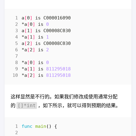
a
[
0
]
*a
[
0
]
 is 
0
a
[
1
]
*a
[
1
]
 is 
1
a
[
2
]
*a
[
2
]
 is 
2
*a
[
0
]
 is 
0
*a
[
1
]
 is 
811295018
*a
[
2
]
 is 
811295018
这样显然是不行的。如果我们修改成使用通常分配
的
，如下所示，就可以得到预期的结果。
[]*int
func
main
()
{