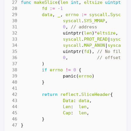
func
makeSlice
(
len
int
,
eltsize
uintptr
)
fd
:=
-
1
data
,
_
,
errno
:=
syscall
.
Syscall
syscall
.
SYS_MMAP
,
0
,
// address
uintptr
(
len
)
*
eltsize
,
syscall
.
PROT_READ
|
syscall
syscall
.
MAP_ANON
|
syscall
.
uintptr
(
fd
),
// No file d
0
,
// offset
)
if
errno
!=
0
{
panic
(
errno
)
}
return
reflect
.
SliceHeader
{
Data
:
data
,
Len
:
len
,
Cap
:
len
,
}
}