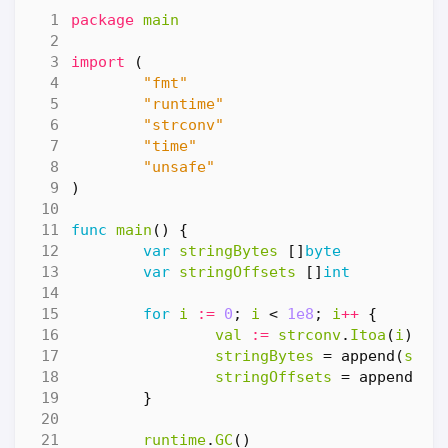
package
main
import
(
"fmt"
"runtime"
"strconv"
"time"
"unsafe"
)
func
main
()
{
var
stringBytes
[]
byte
var
stringOffsets
[]
int
for
i
:=
0
;
i
<
1e8
;
i
++
{
val
:=
strconv
.
Itoa
(
i
)
stringBytes
=
append
(
stri
stringOffsets
=
append
(
st
}
runtime
.
GC
()