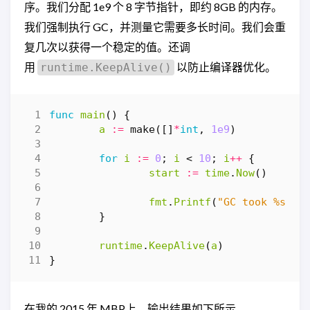
序。我们分配 1e9 个 8 字节指针，即约 8GB 的内存。
我们强制执行 GC，并测量它需要多长时间。我们会重
复几次以获得一个稳定的值。还调
用
以防止编译器优化。
runtime.KeepAlive()
func
main
()
{
a
:=
make
([]
*
int
,
1e9
)
for
i
:=
0
;
i
<
10
;
i
++
{
start
:=
time
.
Now
()
fmt
.
Printf
(
"GC took %s\n"
}
runtime
.
KeepAlive
(
a
)
}
在我的 2015 年 MBP上，输出结果如下所示。