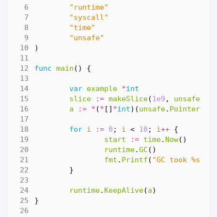
"runtime"
"syscall"
"time"
"unsafe"
)
func
main
()
{
var
example
*
int
slice
:=
makeSlice
(
1e9
,
unsafe
.
Si
a
:=
*
(
*
[]
*
int
)(
unsafe
.
Pointer
(
&
s
for
i
:=
0
;
i
<
10
;
i
++
{
start
:=
time
.
Now
()
runtime
.
GC
()
fmt
.
Printf
(
"GC took %s\n"
}
runtime
.
KeepAlive
(
a
)
}