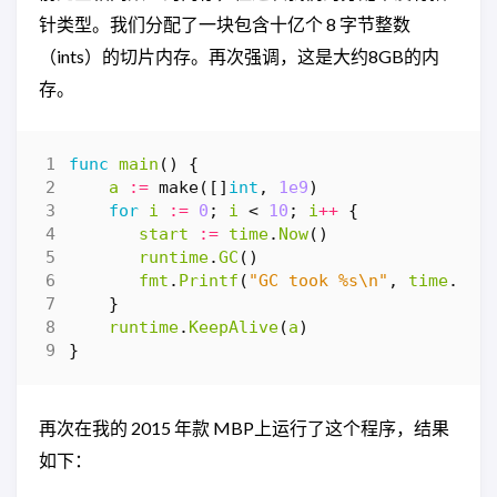
针类型。我们分配了一块包含十亿个 8 字节整数
（ints）的切片内存。再次强调，这是大约8GB的内
存。
func
main
()
{
a
:=
make
([]
int
,
1e9
)
for
i
:=
0
;
i
<
10
;
i
++
{
start
:=
time
.
Now
()
runtime
.
GC
()
fmt
.
Printf
(
"GC took %s\n"
,
time
.
Sin
}
runtime
.
KeepAlive
(
a
)
}
再次在我的 2015 年款 MBP上运行了这个程序，结果
如下：