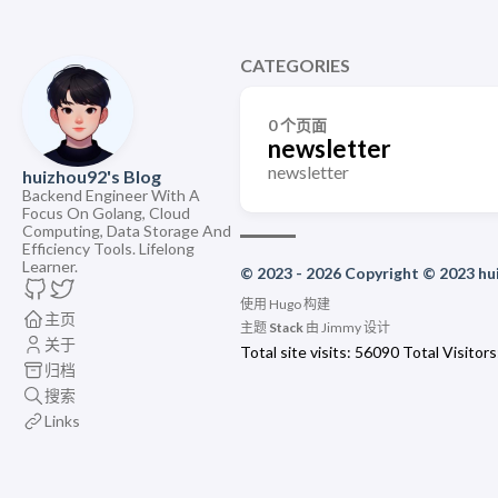
CATEGORIES
0 个页面
newsletter
newsletter
huizhou92's Blog
Backend Engineer With A
Focus On Golang, Cloud
Computing, Data Storage And
Efficiency Tools. Lifelong
Learner.
© 2023 - 2026 Copyright © 2023 h
使用
Hugo
构建
主页
主题
Stack
由
Jimmy
设计
关于
Total site visits:
56090
Total Visitors
归档
搜索
Links