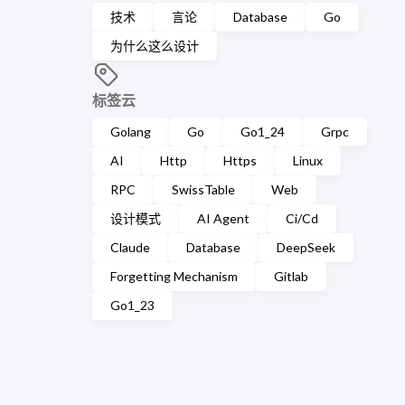
技术
言论
Database
Go
为什么这么设计
标签云
Golang
Go
Go1_24
Grpc
AI
Http
Https
Linux
RPC
SwissTable
Web
设计模式
AI Agent
Ci/Cd
Claude
Database
DeepSeek
Forgetting Mechanism
Gitlab
Go1_23