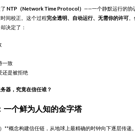
置了
NTP（Network Time Protocol）
——一个静默运行的协
求时间校正。这个过程
完全透明、自动运行、无需你的许可
。
它却决定了：
效
持一致
受还是被拒绝
服务器，究竟在信任谁？
级：一个鲜为人知的金字塔
atum）**概念构建信任链，从地球上最精确的时钟向下逐层传递