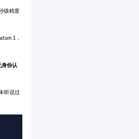
秒级精度
atum 1，
无身份认
未听说过