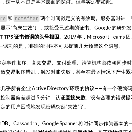
要，这一切不过是学术层面的探讨。但事实远非如此。
和
两个时间戳定义的有效期。服务器时钟一
re
notAfter
示"尚未生效"），或接受已过期的证书。Google 的研究
TTPS 证书错误的头号根因
。2019 年，Microsoft Teams
—讽刺的是，准确的时钟本可以提前几天预警这个隐患。
确定事件顺序。高频交易、支付处理、清算机构都依赖同步时
导致交易顺序错乱，触发对账失败，甚至在最坏情况下产生
双
乎所有企业 Active Directory 环境的协议——有一个硬编码
控制器偏差超过 5 分钟，认证
直接失败
。没有合理的错误提
定的用户困惑地发现密码突然"失效"了。
achDB、Cassandra、Google Spanner 将时钟同步作为基本