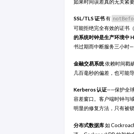
如果时间误差真的无关紧
SSL/TLS 证书
有
notBefo
可能拒绝完全有效的证书（显
的系统时钟是生产环境中 H
书过期而中断服务三小时—
金融交易系统
依赖时间戳
几百毫秒的偏差，也可能
Kerberos 认证
——保护全球几
容差窗口。客户端时钟与域
明显的修复方法，只有被锁
分布式数据库
如 Cockro