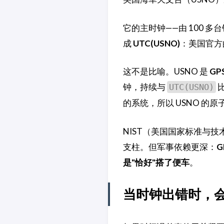
它的主时钟——由 100
成
UTC(USNO)
：美国官方
这不是比喻。USNO 是
G
钟，持续与
比
UTC(USNO)
的系统，所以 USNO 的
NIST（美国国家标准与
支柱。但军事依赖更深：
是"恰好"搭了便车
。
当时钟出错时，