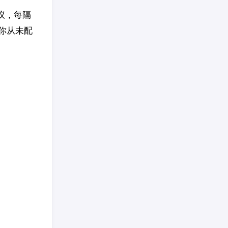
议，每隔
你从未配
。