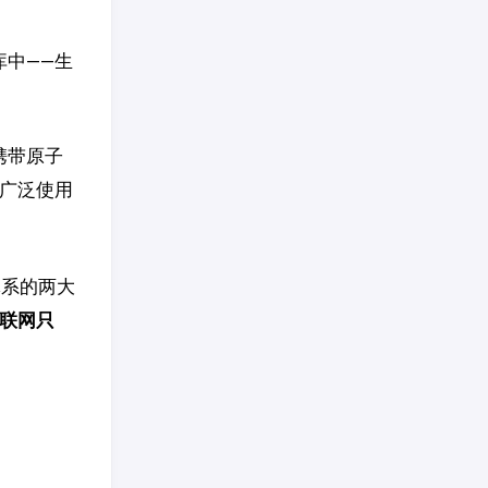
库中——生
携带原子
中最广泛使用
体系的两大
互联网只