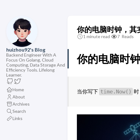
你的电脑时钟，其
1 minute read
7
Reads
huizhou92's Blog
Backend Engineer With A
你的电脑时
Focus On Golang, Cloud
Computing, Data Storage And
Efficiency Tools. Lifelong
Learner.
Home
当你写下
时
time.Now()
About
Archives
Search
Links