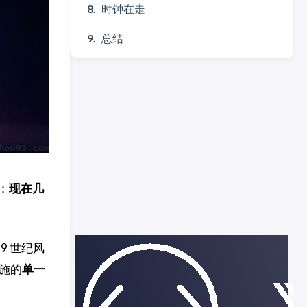
时钟在走
总结
：
现在几
9 世纪风
施的
单一